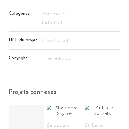
Commercial
Catégories:
Industrial
View Project
URL du projet :
Theme-Fusion
Copyright :
Projets connexes
Singapore
St Lucia
Da